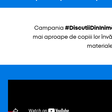
Campania
#DiscutiiDinInim
mai aproape de copiii lor înv
materiale