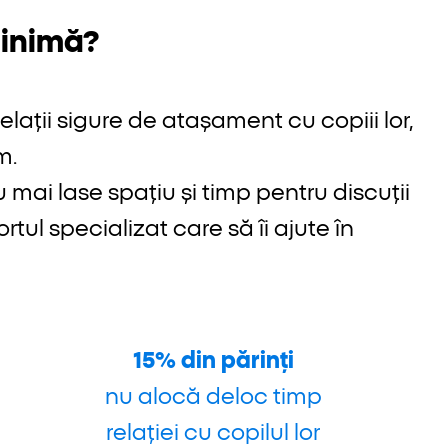
 inimă?
relații sigure de atașament cu copiii lor,
m.
nu mai lase spațiu și timp pentru discuții
ortul specializat care să îi ajute în
15% din părinți
nu alocă deloc timp
relației cu copilul lor