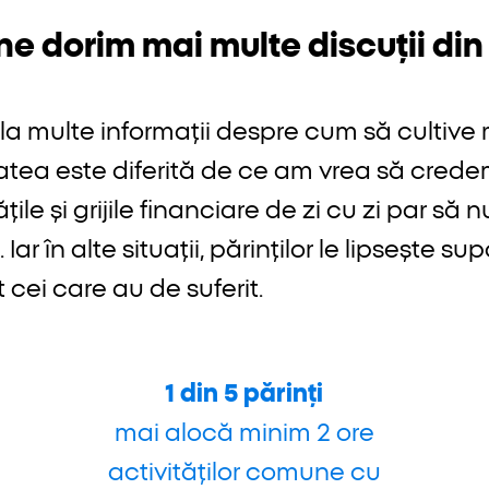
ne dorim mai multe discuții din
și la multe informații despre cum să cultive 
tatea este diferită de ce am vrea să crede
țile și grijile financiare de zi cu zi par să 
r în alte situații, părinților le lipsește sup
t cei care au de suferit.
1 din 5 părinți
mai alocă minim 2 ore
activităților comune cu