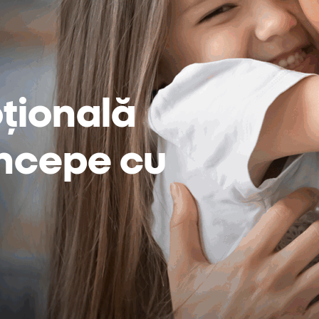
țională
 începe cu