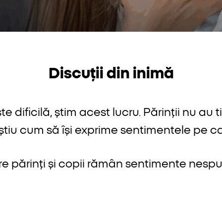
Discuții din inimă
ste dificilă, știm acest lucru. Părinții nu a
u știu cum să își exprime sentimentele pe car
tre părinți și copii rămân sentimente nespu